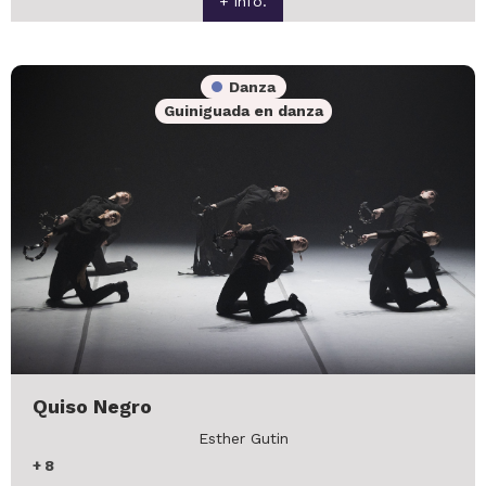
+ info.
Danza
Guiniguada en danza
Quiso Negro
Esther Gutin
+
8