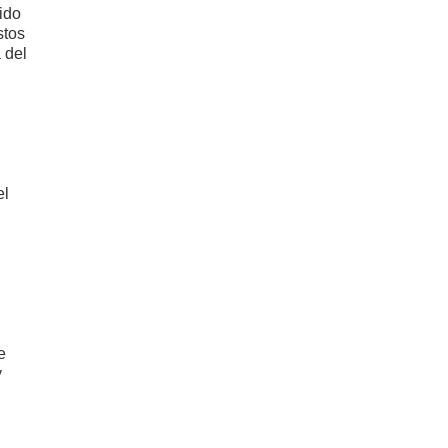
ido
stos
 del
el
e
y