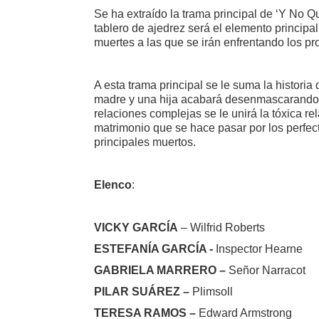
Se ha extraído la trama principal de ‘Y No Q
tablero de ajedrez será el elemento principa
muertes a las que se irán enfrentando los pro
A esta trama principal se le suma la historia
madre y una hija acabará desenmascarando s
relaciones complejas se le unirá la tóxica r
matrimonio que se hace pasar por los perfe
principales muertos.
Elenco
:
VICKY GARCÍA
– Wilfrid Roberts
ESTEFANÍA GARCÍA -
Inspector Hearne
GABRIELA MARRERO –
Señor Narracot
PILAR SUÁREZ –
Plimsoll
TERESA RAMOS –
Edward Armstrong