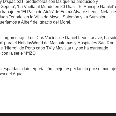
 y D'spacio21, productoras con las que ha producido y
epeto’, ‘La Vuelta al Mundo en 80 Días’, ‘El Príncipe Hamlet’ 
 trabajo en ‘El Patio de Atrás’ de Emma Álvarez León, ‘Nela’ de
 Juan Tenorio’ en la Villa de Moya, ‘Salomón y La Sumisión
 Queríamos a Alber’ de Ignacio del Moral.
el largometraje ‘Los Días Vacíos’ de Daniel León Lacave, ha sid
nd’ para el HolidayWorld de Maspalomas y Hospitales San Roq
rie ‘Hierro’, de Porto cabo TV y Movistar+, y se ha estrenado
con la serie ‘4ºIZQ’.
 espaldas a lainterpretación, mejor espectáculo por su montaj
sca del Agua’.