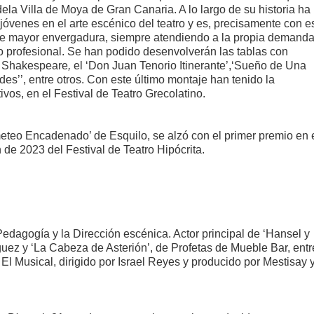
ela Villa de Moya de Gran Canaria. A lo largo de su historia ha 
óvenes en el arte escénico del teatro y es, precisamente con e
de mayor envergadura, siempre atendiendo a la propia demanda
ro profesional. Se han podido desenvolverán las tablas con
m Shakespeare
,
el ‘Don Juan Tenorio Itinerante’,‘Sueño de Una
es’’, entre otros. Con este último montaje han tenido la
vos, en el Festival de Teatro Grecolatino.
teo Encadenado’ de Esquilo, se alzó con el primer premio en 
de 2023 del Festival de Teatro Hipócrita.
edagogía y la Dirección escénica. Actor principal de ‘Hansel y
íguez y ‘La Cabeza de Asterión’, de Profetas de Mueble Bar, entr
 El Musical, dirigido por Israel Reyes y producido por Mestisay 