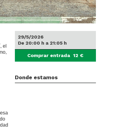
29/5/2026
De
20:00
h
a
21:05
h
, el
smo,
Comprar entrada
12
€
Donde estamos
 esa
ndo
edad