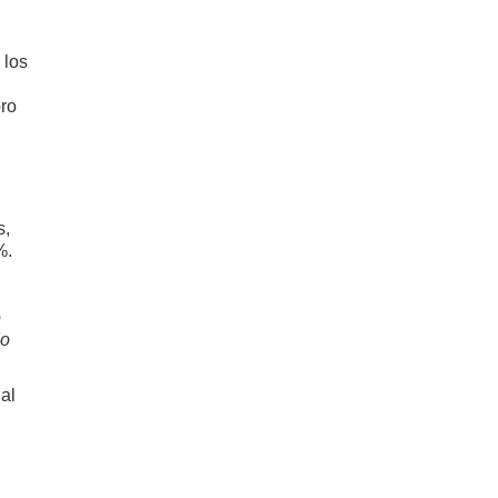
 los
oro
s,
%.
o
do
al