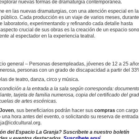
a explorar nuevas formas de dramaturgia contemporánea.
me en las nuevas dramaturgias, con una atención especial en la
público. Cada producción es un viaje de varios meses, durante
e laboratorio, experimentando y refinando cada detalle hasta
aspecto crucial de sus obras es la creación de un espacio son
te al espectador en la experiencia teatral.
cio general – Personas desempleadas, jóvenes de 12 a 25 año
merosa, personas con un grado de discapacidad a partir del 33
as de teatro, danza, circo y música.
u condición a la entrada a la sala según corresponda: document
nte, tarjeta de familia numerosa, copia del certificado del gra
cuelas de artes escénicas.
 Joven
, sus beneficiarios podrán hacer sus
compras
con cargo 
o
una hora antes del evento, o solicitando su reserva de entrada
nja@icdcultural.org.
ión del Espacio La Granja? Suscríbete a nuestro boletín
ades y eventos destacados.
Suscríbete aquí
.