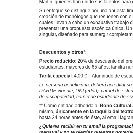
Martín, quienes han unido sus talentos par
Su enfoque se distingue por una apuesta fir
creación de monólogos que resuenen con el 
cuales llevan a cabo un exhaustivo trabajo d
presentar una propuesta escénica única. Un 
singular, diseñado para sumergir completamen
Descuentos y otros
*:
Precio reducido
: 20% de descuento del pre
estudiantes, mayores de 65 años, familia nu
Tarifa especial
: 4,00 € – Alumnado de escuel
La persona beneficiaria, deberá acreditar s
DARDE vigente, DNI (edad), carnet de estudia
de discapacidad, carnet de estudiante de es
** Como entidad adherida al
Bono Cultural
mismo,
únicamente
en la taquilla del teatr
hasta 24 horas antes de éste, al email lagra
¿Quieres recibir en tu email la programac
mensual y no te pierdas nuestras noved