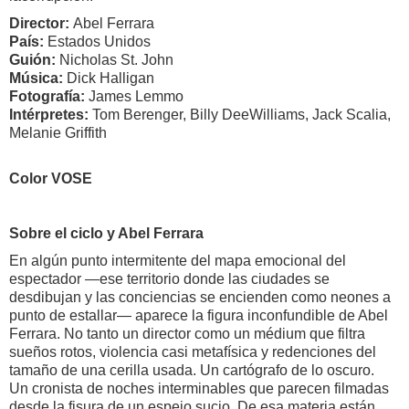
Director:
Abel Ferrara
País:
Estados Unidos
Guión:
Nicholas St. John
Música:
Dick Halligan
Fotografía:
James Lemmo
Intérpretes:
Tom Berenger, Billy DeeWilliams, Jack Scalia,
Melanie Griffith
Color VOSE
Sobre el ciclo y Abel Ferrara
En algún punto intermitente del mapa emocional del
espectador —ese territorio donde las ciudades se
desdibujan y las conciencias se encienden como neones a
punto de estallar— aparece la figura inconfundible de Abel
Ferrara. No tanto un director como un médium que filtra
sueños rotos, violencia casi metafísica y redenciones del
tamaño de una cerilla usada. Un cartógrafo de lo oscuro.
Un cronista de noches interminables que parecen filmadas
desde la fisura de un espejo sucio. De esa materia están