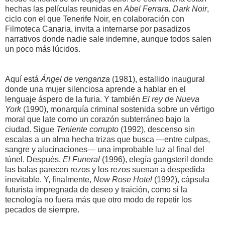
hechas las películas reunidas en
Abel Ferrara. Dark Noir
,
ciclo con el que Tenerife Noir, en colaboración con
Filmoteca Canaria, invita a internarse por pasadizos
narrativos donde nadie sale indemne, aunque todos salen
un poco más lúcidos.
Aquí está
Ángel de venganza
(1981), estallido inaugural
donde una mujer silenciosa aprende a hablar en el
lenguaje áspero de la furia. Y también
El rey de Nueva
York
(1990), monarquía criminal sostenida sobre un vértigo
moral que late como un corazón subterráneo bajo la
ciudad. Sigue
Teniente corrupto
(1992), descenso sin
escalas a un alma hecha trizas que busca —entre culpas,
sangre y alucinaciones— una improbable luz al final del
túnel. Después,
El Funeral
(1996), elegía gangsteril donde
las balas parecen rezos y los rezos suenan a despedida
inevitable. Y, finalmente,
New Rose Hotel
(1992), cápsula
futurista impregnada de deseo y traición, como si la
tecnología no fuera más que otro modo de repetir los
pecados de siempre.