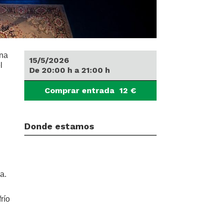
una
15/5/2026
l
De
20:00
h
a
21:00
h
Comprar entrada
12
€
Donde estamos
a.
río