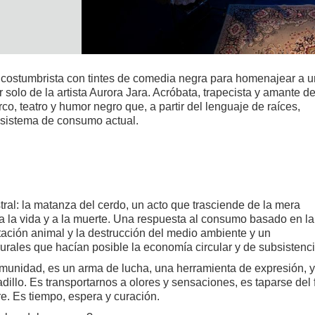
o costumbrista con tintes de comedia negra para homenajear a 
er solo de la artista Aurora Jara. Acróbata, trapecista y amante de
o, teatro y humor negro que, a partir del lenguaje de raíces,
el sistema de consumo actual.
tral: la matanza del cerdo, un acto que trasciende de la mera
a la vida y a la muerte. Una respuesta al consumo basado en la
tación animal y la destrucción del medio ambiente y un
urales que hacían posible la economía circular y de subsistenci
omunidad, es un arma de lucha, una herramienta de expresión, y
llo. Es transportarnos a olores y sensaciones, es taparse del f
bre. Es tiempo, espera y curación.