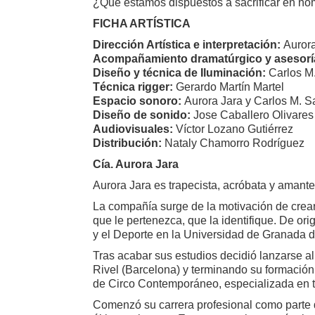
¿Qué estamos dispuestos a sacrificar en no
FICHA ARTÍSTICA
Dirección Artística e interpretación:
Auror
Acompañamiento dramatúrgico y asesorí
Diseño y técnica de Iluminación:
Carlos M
Técnica rigger:
Gerardo Martín Martel
Espacio sonoro:
Aurora Jara y Carlos M. 
Diseño de sonido:
Jose Caballero Olivares
Audiovisuales:
Víctor Lozano Gutiérrez
Distribución:
Nataly Chamorro Rodríguez
Cía. Aurora Jara
Aurora Jara es trapecista, acróbata y amant
La compañía surge de la motivación de crear
que le pertenezca, que la identifique. De ori
y el Deporte en la Universidad de Granada 
Tras acabar sus estudios decidió lanzarse a
Rivel (Barcelona) y terminando su formación en
de Circo Contemporáneo, especializada en tr
Comenzó su carrera profesional como parte