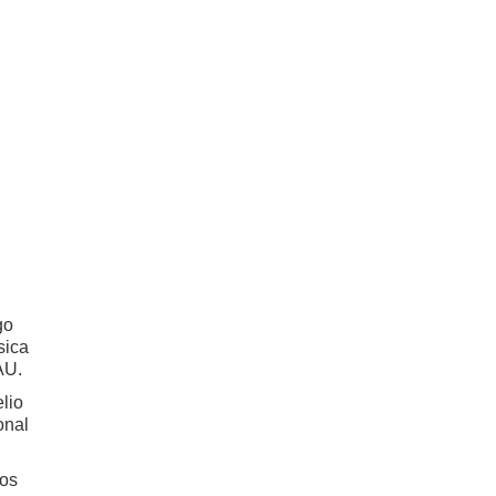
go
sica
CAU.
lio
onal
dos