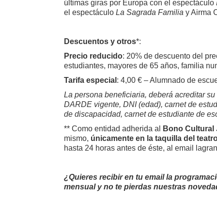
últimas giras por Europa con el espectáculo
el espectáculo
La Sagrada Familia
y Airma 
Descuentos y otros
*:
Precio reducido
: 20% de descuento del pre
estudiantes, mayores de 65 años, familia nu
Tarifa especial
: 4,00 € – Alumnado de escuel
La persona beneficiaria, deberá acreditar s
DARDE vigente, DNI (edad), carnet de estudia
de discapacidad, carnet de estudiante de es
** Como entidad adherida al
Bono Cultural
mismo,
únicamente
en la taquilla del teatr
hasta 24 horas antes de éste, al email lagra
¿Quieres recibir en tu email la programac
mensual y no te pierdas nuestras noved