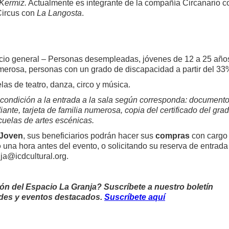
Kermiz.
Actualmente es integrante de la compañía Circanario c
Circus con
La Langosta
.
cio general – Personas desempleadas, jóvenes de 12 a 25 año
merosa, personas con un grado de discapacidad a partir del 33
as de teatro, danza, circo y música.
u condición a la entrada a la sala según corresponda: document
nte, tarjeta de familia numerosa, copia del certificado del gra
cuelas de artes escénicas.
 Joven
, sus beneficiarios podrán hacer sus
compras
con cargo 
o
una hora antes del evento, o solicitando su reserva de entrada
nja@icdcultural.org.
ión del Espacio La Granja? Suscríbete a nuestro boletín
ades y eventos destacados.
Suscríbete aquí